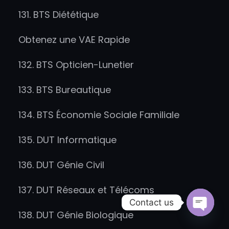
131. BTS Diététique
Obtenez une VAE Rapide
132. BTS Opticien-Lunetier
133. BTS Bureautique
134. BTS Économie Sociale Familiale
135. DUT Informatique
136. DUT Génie Civil
137. DUT Réseaux et Télécoms
Contact us
138. DUT Génie Biologique
Open
chaty